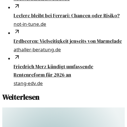
Leclerc bleibt bei Ferrari: Chancen oder Risiko?
not-in-tune.de
Erdbeeren: Vielseitigkeit jenseits von Marmelade
athaller-beratung.de
Friedrich Merz kündigt umfassende
Rentenreform für 2026 an
stang-edv.de
Weiterlesen