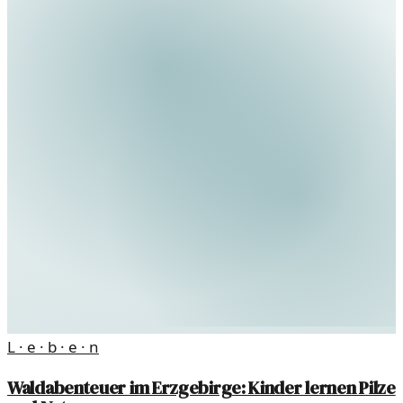
L · e · b · e · n
Waldabenteuer im Erzgebirge: Kinder lernen Pilze