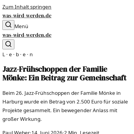
Zum Inhalt springen
was-wird-werden.de
Menü
was-wird-werden.de
L · e · b · e · n
Jazz-Frühschoppen der Familie
Mönke: Ein Beitrag zur Gemeinschaft
Beim 26. Jazz-Frühschoppen der Familie Mönke in
Harburg wurde ein Betrag von 2.500 Euro für soziale
Projekte gesammelt. Ein bewegender Anlass mit
großer Wirkung.
Paul Weber
·
14. Juni 2026
·
2
Min. Lesezeit