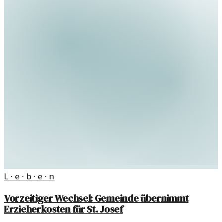
L · e · b · e · n
Vorzeitiger Wechsel: Gemeinde übernimmt
Erzieherkosten für St. Josef