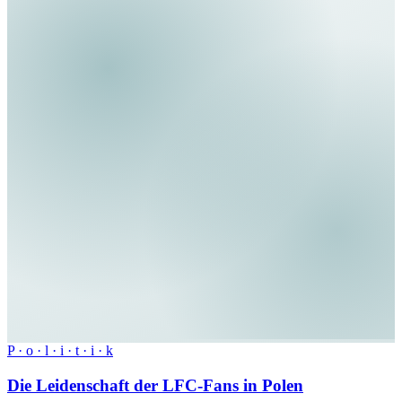
P · o · l · i · t · i · k
Die Leidenschaft der LFC-Fans in Polen