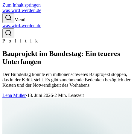
Zum Inhalt springen
was-wird-werden.de
Menü
was-wird-werden.de
P · o · l · i · t · i · k
Bauprojekt im Bundestag: Ein teueres
Unterfangen
Der Bundestag könnte ein millionenschweres Bauprojekt stoppen,
das in der Kritik steht. Es gibt zunehmende Bedenken bezüglich der
Kosten und der Notwendigkeit des Vorhabens.
Lena Müller
·
13. Juni 2026
·
2
Min. Lesezeit