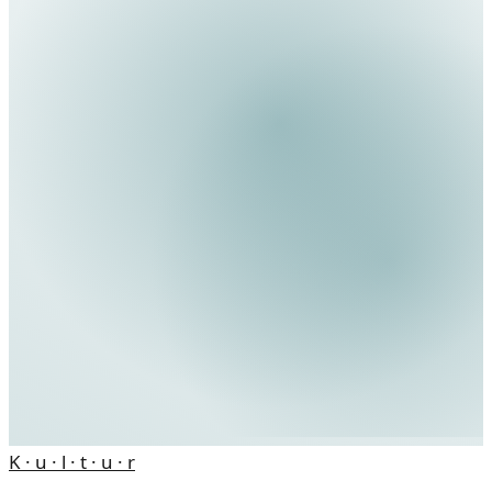
K · u · l · t · u · r