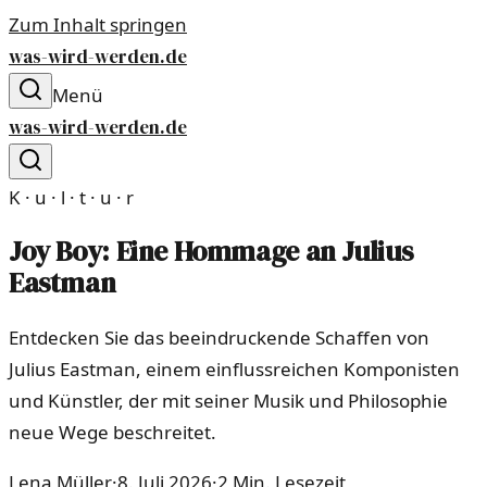
Zum Inhalt springen
was-wird-werden.de
Menü
was-wird-werden.de
K · u · l · t · u · r
Joy Boy: Eine Hommage an Julius
Eastman
Entdecken Sie das beeindruckende Schaffen von
Julius Eastman, einem einflussreichen Komponisten
und Künstler, der mit seiner Musik und Philosophie
neue Wege beschreitet.
Lena Müller
·
8. Juli 2026
·
2
Min. Lesezeit