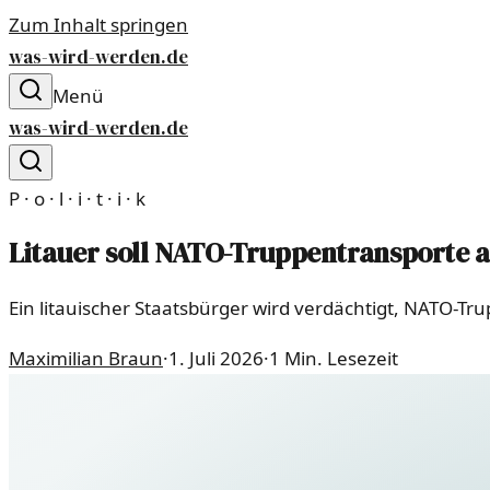
Zum Inhalt springen
was-wird-werden.de
Menü
was-wird-werden.de
P · o · l · i · t · i · k
Litauer soll NATO-Truppentransporte 
Ein litauischer Staatsbürger wird verdächtigt, NATO-T
Maximilian Braun
·
1. Juli 2026
·
1
Min. Lesezeit