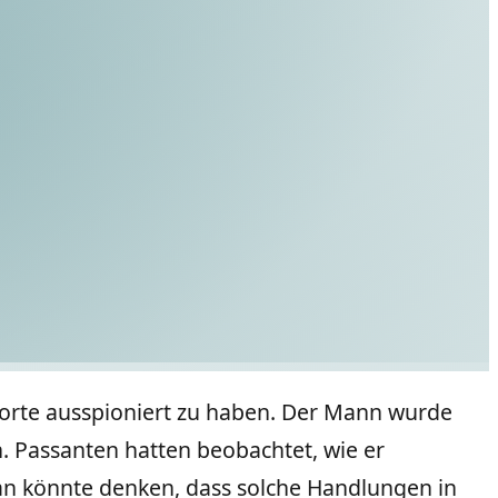
porte ausspioniert zu haben. Der Mann wurde
 Passanten hatten beobachtet, wie er
an könnte denken, dass solche Handlungen in