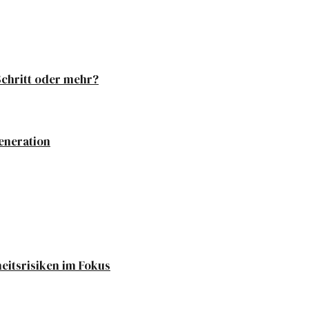
Schritt oder mehr?
eneration
eitsrisiken im Fokus