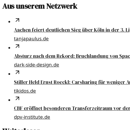
Aus unserem Netzwerk
Aachen feiert deutlichen Sieg über Köln in der 3. L
tanjapaulus.de
Absturz nach dem Rekord: Bruchlandung von Spa
dark-side-design.de
Stiller Held Ernst Roeckl: Carsharing für weniger A
tikidos.de
CBF eröffnet besonderen Transferzeitraum vor der
dpv-institute.de