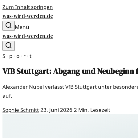
Zum Inhalt springen
was-wird-werden.de
Menü
was-wird-werden.de
S · p · o · r · t
VfB Stuttgart: Abgang und Neubeginn 
Alexander Nübel verlässt VfB Stuttgart unter besonde
auf.
Sophie Schmitt
·
23. Juni 2026
·
2
Min. Lesezeit