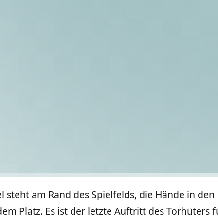
el steht am Rand des Spielfelds, die Hände in den 
 Platz. Es ist der letzte Auftritt des Torhüters 