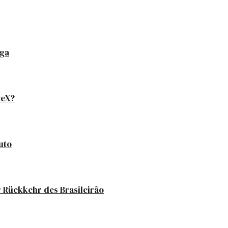
iga
ceX?
uto
 Rückkehr des Brasileirão